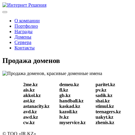
О компании
Портфолио
Награды
Домены
Сервера
Контакты
Продажа доменов
2me.kz
demeu.kz
paritet.kz
ais.kz
fl.kz
pv.kz
akkol.kz
gb.kz
sadik.kz
ast.kz
handball.kz
shai.kz
astanacity.kz
kaskad.kz
stimul.kz
avd.kz
kazoil.kz
teenagers.kz
awd.kz
lv.kz
uakyt.kz
cw.kz
myservice.kz
zhenis.kz
© ТОО «IR.KZ»