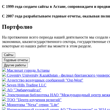
С 1999 года создаем сайты в Астане, сопровождаем и продви
С 2007 года разрабатываем годовые отчеты, оказывая полн
Портфолио
На протяжении всего периода нашей деятельности мы создали
экономики, квазигосударственного сектора, государственные с
некоторые из наших работ вы можете в этом разделе.
Сайты
Годовые отчеты
Другие работы
Маслихат города Астаны
Coventry University Kazakhstan - филиал британского универ
Агентство воздушных сообщений "Ost-West"
Seven Hills Trading LLC
АО "Эмбамунайгаз"
Электронная библиотека НАО "Международный центр межк
ТОО "Центр изучения религий"
Мониторы "Nexa" серии "Lite"
Интерактивный годовой отчет АО "Транстелеком" за 2024 г