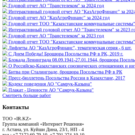
Годовой отчет АО "Транстелеком" за 2024 год
Интерактивный годовой отчет АО "КазАгроФинанс" за 2024
Годовой отчет АО "КазАгроФинанс" за 2024 год
Годовой отчет ТОО "Казахстанские коммунальные системы" 
Интерактивный годовой отчет АО "Транстелеком" за 2023 г
Годовой отчет АО "Транстелеком" за 2023 год
Годовой отчет ТОО "Казахстанские коммунальные системы" 
Лифлеты АО "КазАгроФинанс", тематическая серия - 6 шт.
С Днем Победы! Брошюра Посольства РФ в РК, 2019 г.
Блокада Ленинграда 08.09.1941-27.01.1944, брошюра Посоль
О Российско-Казахстанских союзнических отношениях и и
Битва при Сталинграде, брошюра Посольства РФ в РК
Пресс-бюллетень Посольства России в Казахстане, 2017
Кодекс поведения АО "Самрук-Казына"
Плакат - Ценности АО "Самрук-Казына"
Смотреть больше работ
Контакты
ТОО «IR.KZ»
Группа компаний «Интернет Решения»
г. Астана, ул. Куйши Дина, 23/1, НП - 4
тел.: +7 7172 69-79-19, +7 701 274-19-19