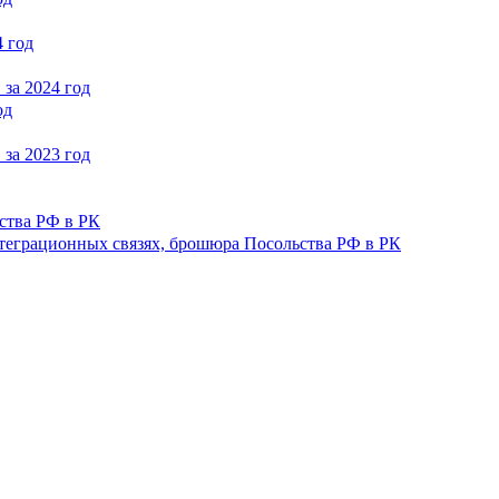
 год
за 2024 год
од
за 2023 год
ства РФ в РК
нтеграционных связях, брошюра Посольства РФ в РК